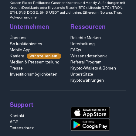
Kaufen Sie bei Refillarena Geschenkkarten und Handy-Aufladungen mit
Kredit-/Debitkarte oder Krypto wie Bitcoin (BTC), Litecoin (LTC), TRON,
ETH, BNB, DOGE, SHIB, USDT auf Lightning, Ethereum, Solana, Tron,
Polygon und mehr.
Unternehmen
Ressourcen
Über uns
Beliebte Marken
So funktioniert es
Unterhaltung
Mobile App
FAQs
Karriere
Wissensdatenbank
Wir stellen ein!
Medien & Pressemitteilung
Referral Program
Presse
Krypto-Wallets & Börsen
Investitionsmöglichkeiten
Unterstützte
Kryptowährungen
Support
Kontakt
AGB
Datenschutz