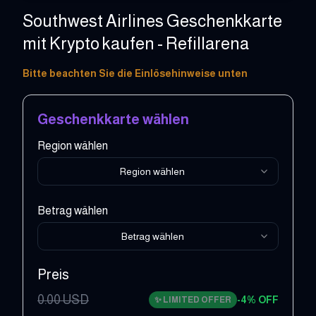
Southwest Airlines Geschenkkarte
mit Krypto kaufen - Refillarena
25 - 500 USD
Bitte beachten Sie die Einlösehinweise unten
Geschenkkarte wählen
Region wählen
Region wählen
Betrag wählen
Betrag wählen
Preis
0.00
USD
-
4
% OFF
✨
LIMITED OFFER