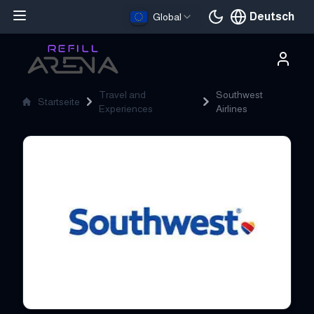
Deutsch
Global
Aktuelle Sprache
Travel and
Southwest
Startseite
Experiences
Airlines
Southwest Airlines