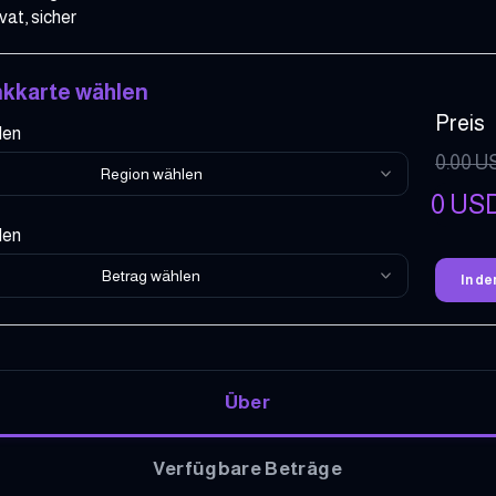
vat, sicher
kkarte wählen
Preis
len
0.00
U
Region wählen
0
US
len
Betrag wählen
In d
Über
Verfügbare Beträge