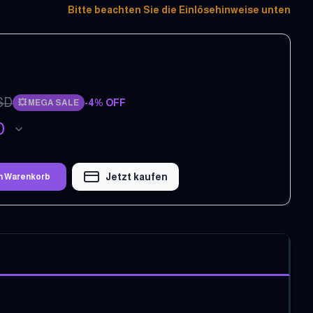
Bitte beachten Sie die Einlösehinweise unten
SD
-
4
% OFF
💥
MEGA SALE
D
Jetzt kaufen
en Warenkorb