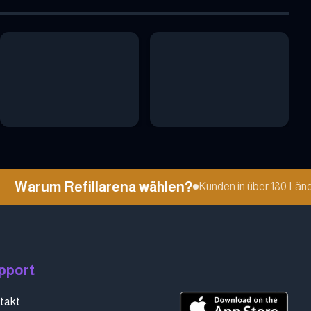
Warum Refillarena wählen?
Kunden in über 180 Länder
pport
takt