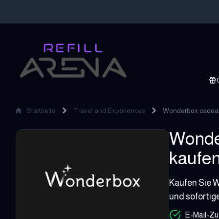
Startseite
Travel and Experiences
Wonderbox cadea
Wonde
Wonderbox cadeaubon Hotel
kaufen
10 - 150 EUR
Kaufen Sie W
und sofortig
E-Mail-Zu