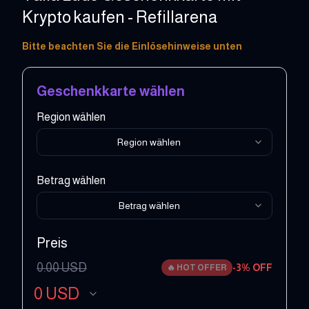
Krypto kaufen - Refillarena
1 - 100 USD
Bitte beachten Sie die Einlösehinweise unten
Geschenkkarte wählen
Region wählen
Region wählen
Betrag wählen
Betrag wählen
Preis
0.00
USD
-
3
% OFF
🔥
HOT OFFER
0
USD