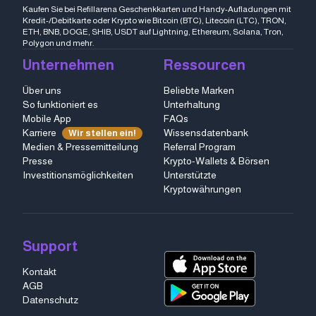
Kaufen Sie bei Refillarena Geschenkkarten und Handy-Aufladungen mit
Kredit-/Debitkarte oder Krypto wie Bitcoin (BTC), Litecoin (LTC), TRON,
ETH, BNB, DOGE, SHIB, USDT auf Lightning, Ethereum, Solana, Tron,
Polygon und mehr.
Unternehmen
Ressourcen
Über uns
Beliebte Marken
So funktioniert es
Unterhaltung
Mobile App
FAQs
Karriere
Wissensdatenbank
Wir stellen ein!
Medien & Pressemitteilung
Referral Program
Presse
Krypto-Wallets & Börsen
Investitionsmöglichkeiten
Unterstützte
Kryptowährungen
Support
Kontakt
AGB
Datenschutz