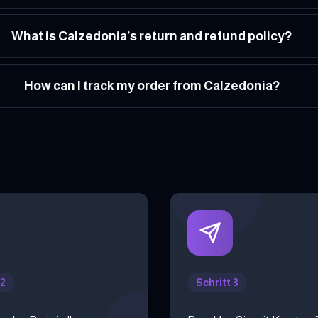
What is Calzedonia’s return and refund policy?
How can I track my order from Calzedonia?
 2
Schritt 3