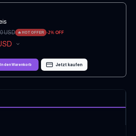
eis
00
USD
-
2
% OFF
🔥
HOT OFFER
USD
Jetzt kaufen
In den Warenkorb