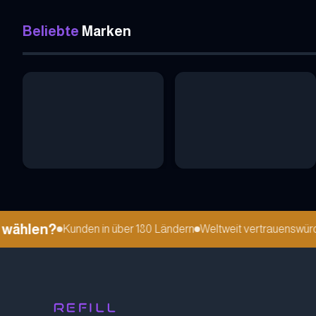
Beliebte
Marken
ählen?
Kunden in über 180 Ländern
Weltweit vertrauenswürdig