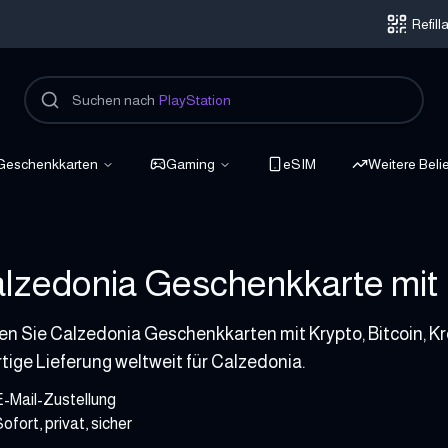
Refil
Suchen nach
PlayStation
Geschenkkarten
Gaming
eSIM
Weitere Beli
lzedonia Geschenkkarte mit K
100 EUR
en Sie Calzedonia Geschenkkarten mit Krypto, Bitcoin, Kr
rtige Lieferung weltweit für Calzedonia.
E-Mail-Zustellung
ofort, privat, sicher