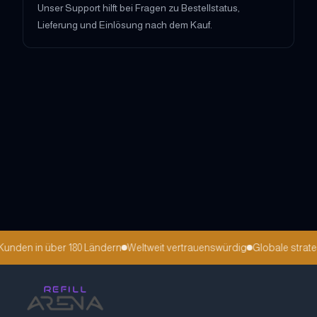
Unser Support hilft bei Fragen zu Bestellstatus,
Lieferung und Einlösung nach dem Kauf.
en in über 180 Ländern
Weltweit vertrauenswürdig
Globale strategis