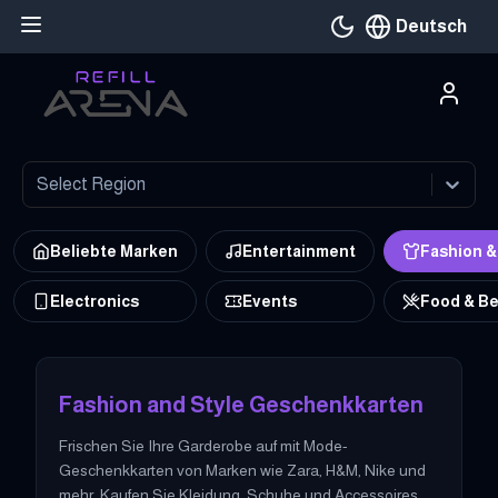
Deutsch
Aktuelle Sprache
Select Region
Beliebte Marken
Entertainment
Fashion &
Electronics
Events
Food & B
Kaufen Sie fashion-and-style Geschenkkarten bei Refillarena mit
Fashion and Style Geschenkkarten
Frischen Sie Ihre Garderobe auf mit Mode-
Geschenkkarten von Marken wie Zara, H&M, Nike und
mehr. Kaufen Sie Kleidung, Schuhe und Accessoires