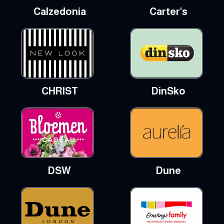
Calzedonia
Carter's
CHRIST
DinSko
DSW
Dune