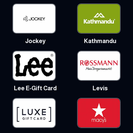
Jockey
Kathmandu
Lee E-Gift Card
Levis