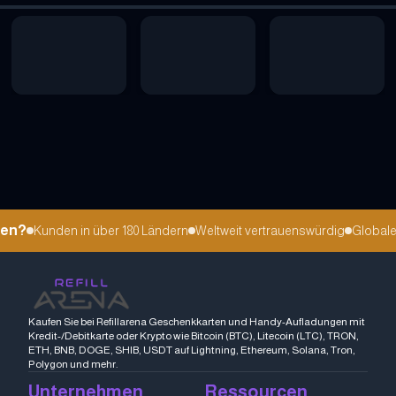
en?
Kunden in über 180 Ländern
Weltweit vertrauenswürdig
Globale s
Kaufen Sie bei Refillarena Geschenkkarten und Handy-Aufladungen mit
Kredit-/Debitkarte oder Krypto wie Bitcoin (BTC), Litecoin (LTC), TRON,
ETH, BNB, DOGE, SHIB, USDT auf Lightning, Ethereum, Solana, Tron,
Polygon und mehr.
Unternehmen
Ressourcen