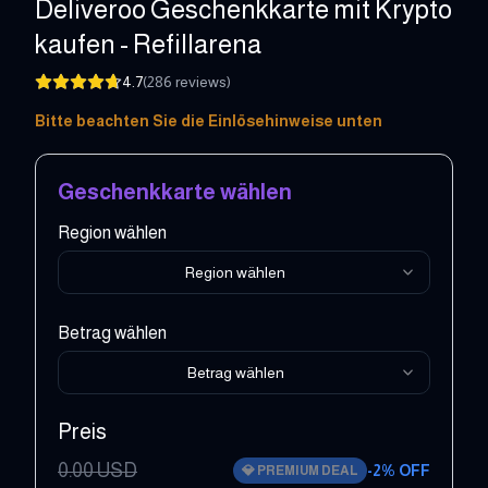
Deliveroo Geschenkkarte mit Krypto
kaufen - Refillarena
4.7
(
286
reviews
)
5 - 150 GBP
Bitte beachten Sie die Einlösehinweise unten
Geschenkkarte wählen
Region wählen
Region wählen
Betrag wählen
Betrag wählen
Preis
0.00
USD
-
2
% OFF
💎
PREMIUM DEAL