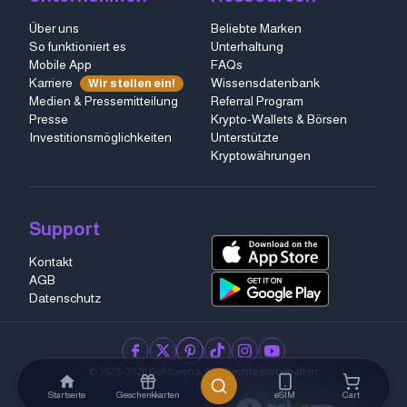
Über uns
Beliebte Marken
So funktioniert es
Unterhaltung
Mobile App
FAQs
Karriere
Wissensdatenbank
Wir stellen ein!
Medien & Pressemitteilung
Referral Program
Presse
Krypto-Wallets & Börsen
Investitionsmöglichkeiten
Unterstützte
Kryptowährungen
Support
Kontakt
AGB
Datenschutz
facebook
twitter
pinterest
tiktok
instagram
youtube
© 2023–2026 Refillarena.
Alle Rechte vorbehalten
.
Startseite
Geschenkkarten
eSIM
Cart