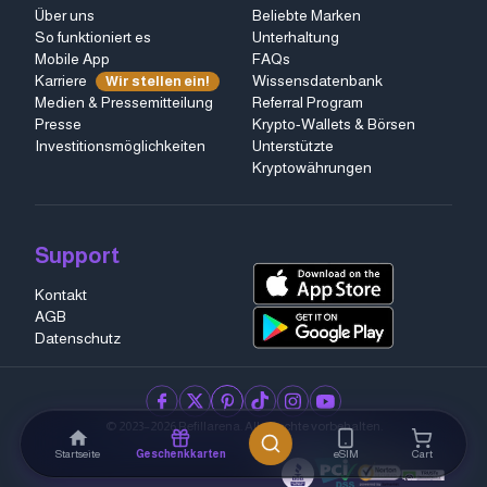
Über uns
Beliebte Marken
So funktioniert es
Unterhaltung
Mobile App
FAQs
Karriere
Wissensdatenbank
Wir stellen ein!
Medien & Pressemitteilung
Referral Program
Presse
Krypto-Wallets & Börsen
Investitionsmöglichkeiten
Unterstützte
Kryptowährungen
Support
Kontakt
AGB
Datenschutz
facebook
twitter
pinterest
tiktok
instagram
youtube
© 2023–2026 Refillarena.
Alle Rechte vorbehalten
.
Startseite
Geschenkkarten
eSIM
Cart