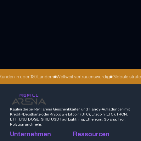
en in über 180 Ländern
Weltweit vertrauenswürdig
Globale strategis
Kaufen Sie bei Refillarena Geschenkkarten und Handy-Aufladungen mit
Kredit-/Debitkarte oder Krypto wie Bitcoin (BTC), Litecoin (LTC), TRON,
ETH, BNB, DOGE, SHIB, USDT auf Lightning, Ethereum, Solana, Tron,
Polygon und mehr.
Unternehmen
Ressourcen