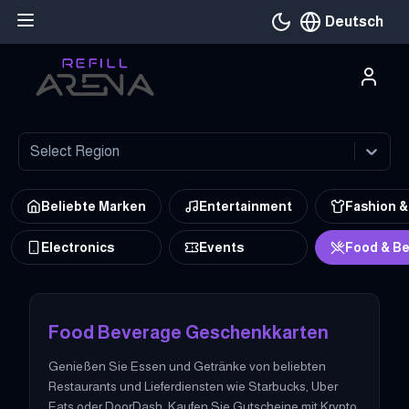
Deutsch
Aktuelle Sprache
Select Region
Beliebte Marken
Entertainment
Fashion &
Electronics
Events
Food & B
Kaufen Sie food-beverage Geschenkkarten bei Refillarena mit Kr
Food Beverage Geschenkkarten
Genießen Sie Essen und Getränke von beliebten
Restaurants und Lieferdiensten wie Starbucks, Uber
Eats oder DoorDash. Kaufen Sie Gutscheine mit Krypto