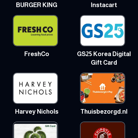
BURGER KING
Instacart
FreshCo
GS25 Korea Digital
Gift Card
Harvey Nichols
Thuisbezorgd.nl