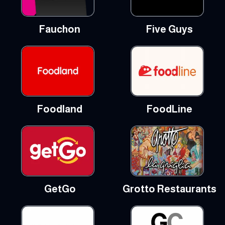
Fauchon
Five Guys
Foodland
FoodLine
GetGo
Grotto Restaurants