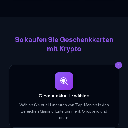
Garena Free Fire Geschenkkarten
Steam Geschenkkarten
Razer Gold Geschenk
Dis
So kaufen Sie Geschenkkarten
mit Krypto
1
Geschenkkarte wählen
Wählen Sie aus Hunderten von Top-Marken in den
Bereichen Gaming, Entertainment, Shopping und
mehr.