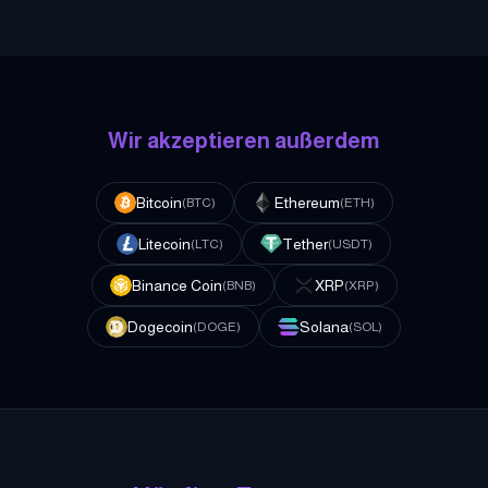
Wir akzeptieren außerdem
Bitcoin
Ethereum
(
BTC
)
(
ETH
)
Litecoin
Tether
(
LTC
)
(
USDT
)
Binance Coin
XRP
(
BNB
)
(
XRP
)
Dogecoin
Solana
(
DOGE
)
(
SOL
)