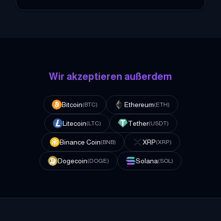
Wir akzeptieren außerdem
Bitcoin
Ethereum
(
BTC
)
(
ETH
)
Litecoin
Tether
(
LTC
)
(
USDT
)
Binance Coin
XRP
(
BNB
)
(
XRP
)
Dogecoin
Solana
(
DOGE
)
(
SOL
)