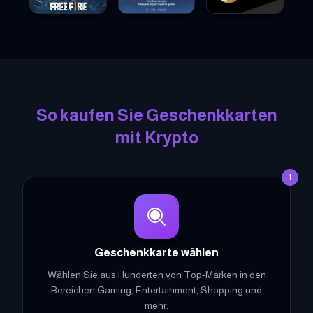
Garena Free Fire Geschenkkarten
Steam Geschenkkarten
Razer Gold Geschenk
Dis
So kaufen Sie Geschenkkarten
mit Krypto
1
Geschenkkarte wählen
Wählen Sie aus Hunderten von Top-Marken in den
Bereichen Gaming, Entertainment, Shopping und
mehr.