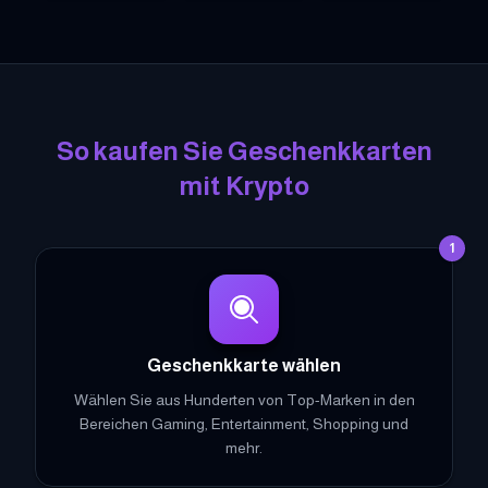
Garena Free Fire Geschenkkarten
Steam Geschenkkarten
Razer Gold Geschenk
Dis
So kaufen Sie Geschenkkarten
mit Krypto
1
Geschenkkarte wählen
Wählen Sie aus Hunderten von Top-Marken in den
Bereichen Gaming, Entertainment, Shopping und
mehr.