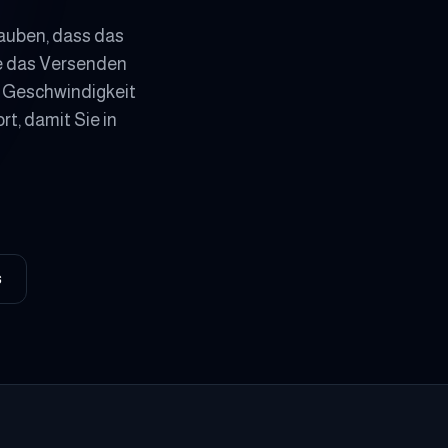
glauben, dass das
ie das Versenden
f Geschwindigkeit
t, damit Sie in
s