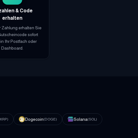
zahlen & Code
erhalten
 Zahlung erhalten Sie
Gutscheincode sofort
l in Ihr Postfach oder
Dashboard.
Dogecoin
Solana
XRP
)
(
DOGE
)
(
SOL
)