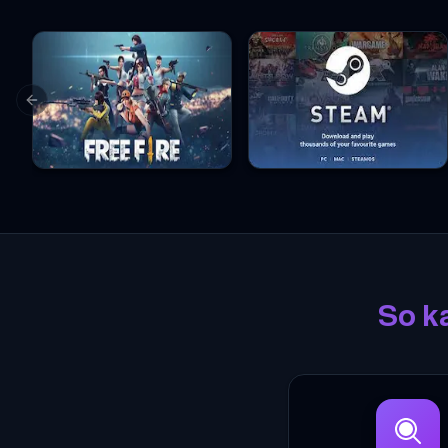
Previous slide
Garena Free Fire Geschenkkarten
Steam Geschenkkarten
So k