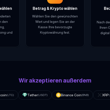
wählen
Betrag & Krypto wählen
Be
nderten
Wählen Sie den gewünschten
n den
Wert und legen Sie an der
Nach der
ng,
Kasse Ihre bevorzugte
Ihren 
ping und
Kryptowährung fest.
digita
Wir akzeptieren außerdem
ecoin
Tether
Binance Coin
XRP
(
LTC
)
(
USDT
)
(
BNB
)
(