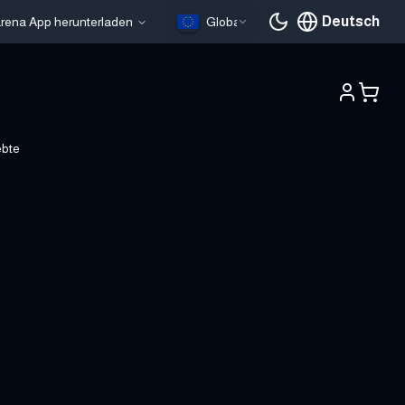
Deutsch
larena App herunterladen
Global
Aktuelle Sprache
ebte
)