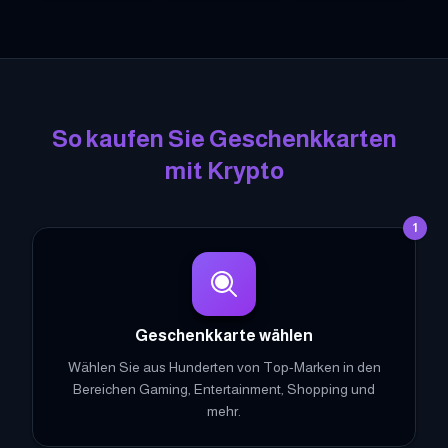
Garena Free Fire Geschenkkarten
Steam Geschenkkarten
Razer Gold Geschenk
Dis
So kaufen Sie Geschenkkarten
mit Krypto
1
Geschenkkarte wählen
Wählen Sie aus Hunderten von Top-Marken in den
Bereichen Gaming, Entertainment, Shopping und
mehr.