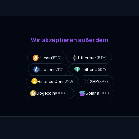
Wir akzeptieren außerdem
Bitcoin
Ethereum
(
BTC
)
(
ETH
)
Litecoin
Tether
(
LTC
)
(
USDT
)
Binance Coin
XRP
(
BNB
)
(
XRP
)
Dogecoin
Solana
(
DOGE
)
(
SOL
)