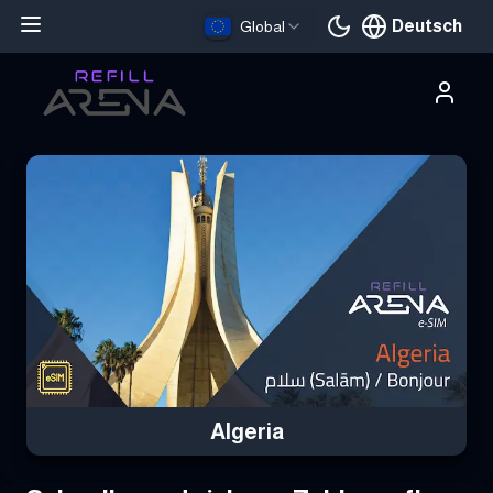
Deutsch
Global
Aktuelle Sprache
Hole dir deine Algeria eSIM mit Krypto und bleibe weltweit verbun
Algeria