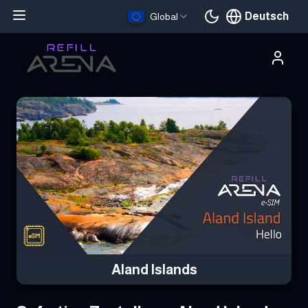
Deutsch
Global
Aktuelle Sprache
Hole dir deine Aland Islands eSIM mit Krypto und bleibe weltweit
Aland Islands