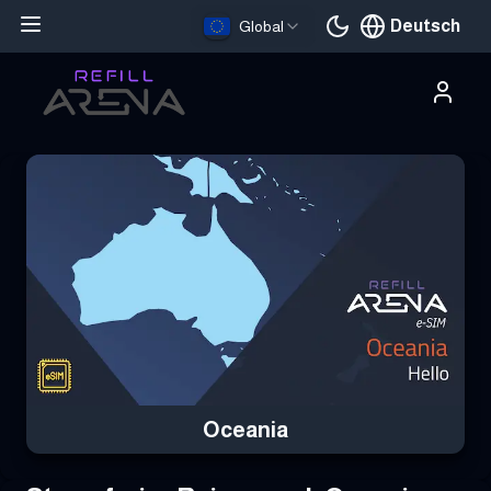
Deutsch
Global
Aktuelle Sprache
Hole dir deine Oceania eSIM mit Krypto und bleibe weltweit verb
Oceania