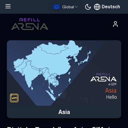
Deutsch
Global
Aktuelle Sprache
Hole dir deine Asia eSIM mit Krypto und bleibe weltweit verbunde
Asia