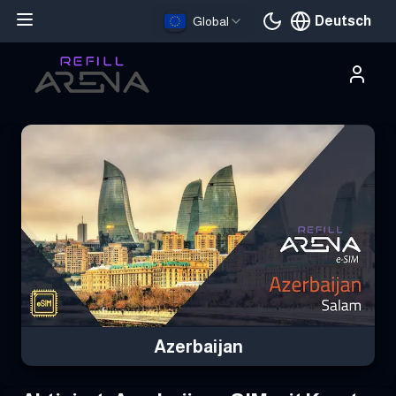
Deutsch
Global
Aktuelle Sprache
Hole dir deine Azerbaijan eSIM mit Krypto und bleibe weltweit ve
Azerbaijan