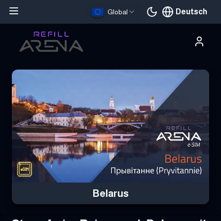
Deutsch
Global
Aktuelle Sprache
Hole dir deine Belarus eSIM mit Krypto und bleibe weltweit verbu
Belarus