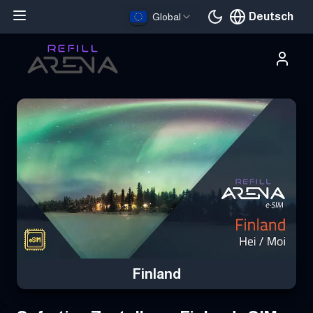
Deutsch
Global
Aktuelle Sprache
Hole dir deine Finland eSIM mit Krypto und bleibe weltweit verbu
Finland