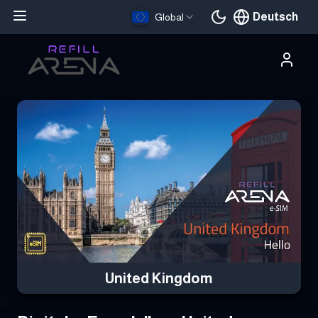
Deutsch
Global
Aktuelle Sprache
Hole dir deine United Kingdom eSIM mit Krypto und bleibe weltwe
United Kingdom