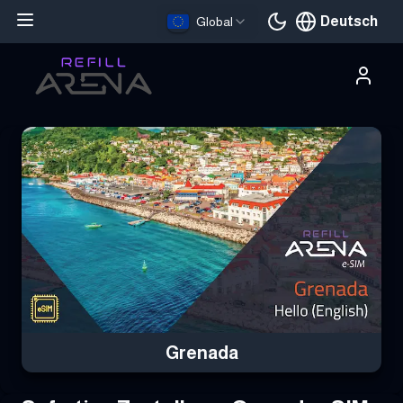
Deutsch
Global
Aktuelle Sprache
Hole dir deine Grenada eSIM mit Krypto und bleibe weltweit verb
Grenada