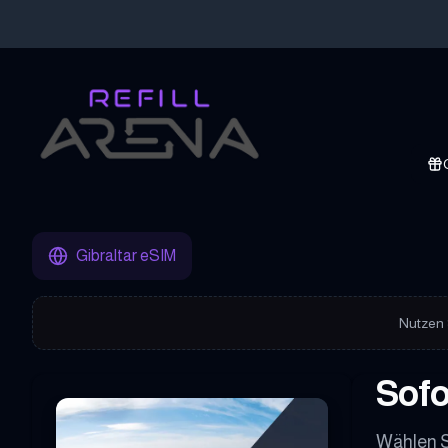
Hole dir deine Gibraltar eSIM mit Krypto und bleibe weltweit verb
Gibraltar eSIM
Nutzen 
Sofo
Wählen S