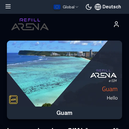
Deutsch
Global
Aktuelle Sprache
Hole dir deine Guam eSIM mit Krypto und bleibe weltweit verbund
Guam