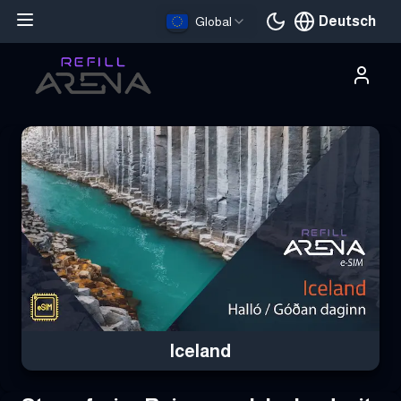
Deutsch
Global
Aktuelle Sprache
Hole dir deine Iceland eSIM mit Krypto und bleibe weltweit verbu
Iceland