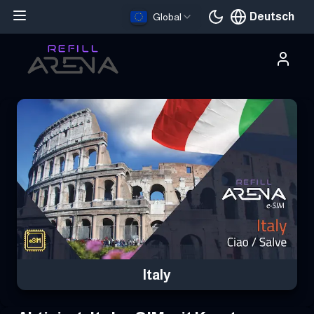
Deutsch
Global
Aktuelle Sprache
Hole dir deine Italy eSIM mit Krypto und bleibe weltweit verbunde
Italy