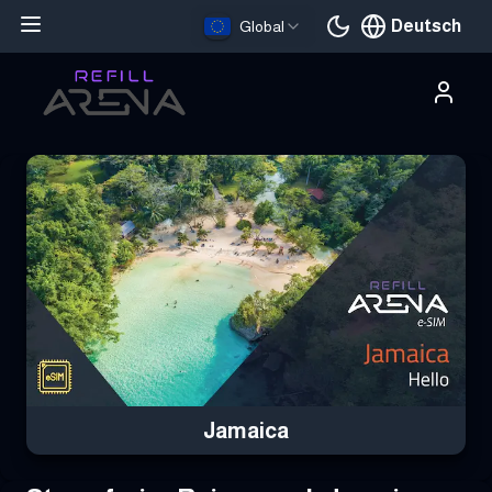
Deutsch
Global
Aktuelle Sprache
Hole dir deine Jamaica eSIM mit Krypto und bleibe weltweit verb
Jamaica