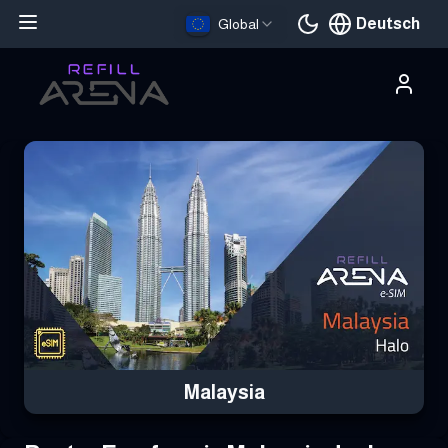
Deutsch
Global
Aktuelle Sprache
Hole dir deine Malaysia eSIM mit Krypto und bleibe weltweit verb
Malaysia