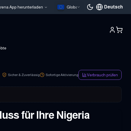
Deutsch
larena App herunterladen
Global
Aktuelle Sprache
ebte
Verbrauch prüfen
Sicher & Zuverlässig
Sofortige Aktivierung
.
uss für Ihre Nigeria