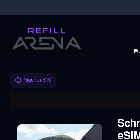
Hole dir deine Nigeria eSIM mit Krypto und bleibe weltweit verbu
Nigeria eSIM
Schn
eSIM