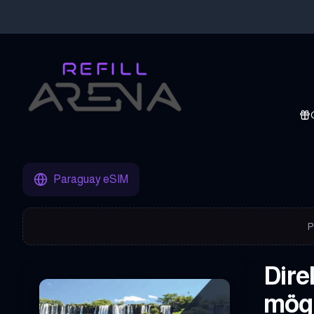
Hole dir deine Paraguay eSIM mit Krypto und bleibe weltweit ver
Paraguay eSIM
P
Dire
mögl