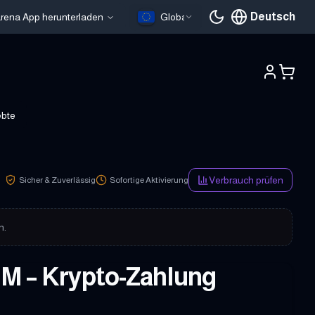
Deutsch
larena App herunterladen
Global
Aktuelle Sprache
ebte
Verbrauch prüfen
Sicher & Zuverlässig
Sofortige Aktivierung
n.
IM – Krypto-Zahlung