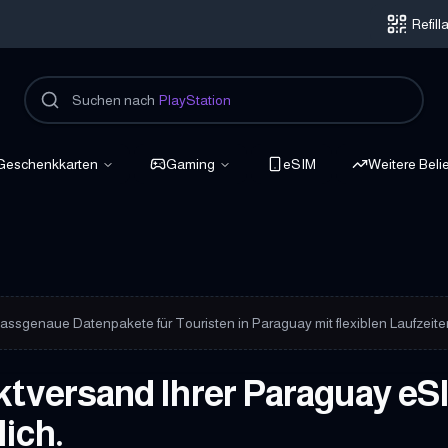
Refil
Suchen nach
PlayStation
Geschenkkarten
Gaming
eSIM
Weitere Beli
bunden
assgenaue Datenpakete für Touristen in Paraguay mit flexiblen Laufzeite
ktversand Ihrer Paraguay eS
ich.