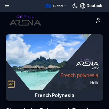
Deutsch
Global
Aktuelle Sprache
Hole dir deine French Polynesia eSIM mit Krypto und bleibe weltw
French Polynesia